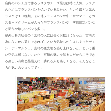
店内のパン工房で作るラスクやチーズ饅頭は特に人気。ラスク
のためにフランスパンを焼いているみたい、というほど人気の
ラスクは１０種類。その他フランスパンの中にサツマイモとカ
スタードクリームが入った芋フランスパンや、季節限定パンな
ど新作や珍しいパンも多い。
県外出身の社長の「宮崎の人には長くお世話になった、宮崎の
為になにかお返しできれば」という気持ちからはじまったデモ
ン・デ・マルシェ。宮崎の観光地を盛り上げないと、という重
い空気は感じない。ただ、宮崎の魅力を知る人だからこそでき
る楽しい演出と品揃えに、訪れる人も楽しくなる、そんなとこ
ろが魅力のショップです。