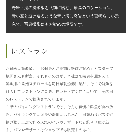
奇岩・鬼の洗濯板を眼前に臨む、最高のロケーション。
青い空と透き通るような青い海に奇岩という宮崎らしい景
色で、写真撮影にもお勧めの場所です。
お勧めは海産物。「お刺身とお寿司は絶対お勧め」とスタッフ
坂田さんも断言。それもそのはず、本社は包装資材屋さんで、
鮮魚用の発泡スチロールを毎日早朝漁港に納品。そこで鮮魚を
仕入れてレストランに直送。届いたらすぐにさばいて、その日
のレストランで提供されています。
１階のバイキングレストランでは、そんな自慢の鮮魚が食べ放
題。バイキングでは刺身や寿司はもちろん、日替わりパスタや
揚げ物、工房で作る人気のパンやデザートなど約４０種が並
ぶ。パンやデザートはショップでも販売中のもの。