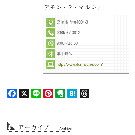
宮崎市内海4004-3
0985-67-0612
9:00～18:30
年中無休
http://www.ddmarche.com/
Facebook
X
Line
Pinterest
Evernote
Hatena
Threads