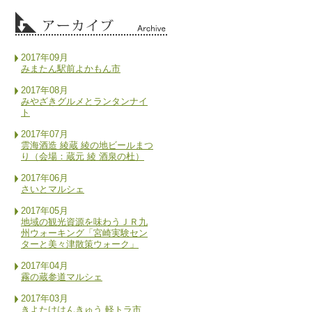
2017年09月
みまたん駅前よかもん市
2017年08月
みやざきグルメとランタンナイ
ト
2017年07月
雲海酒造 綾蔵 綾の地ビールまつ
り（会場：蔵元 綾 酒泉の杜）
2017年06月
さいとマルシェ
2017年05月
地域の観光資源を味わうＪＲ九
州ウォーキング「宮崎実験セン
ターと美々津散策ウォーク」
2017年04月
霧の蔵参道マルシェ
2017年03月
きよたけはんきゅう 軽トラ市