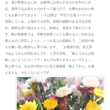
は、花や野菜をはじめ、お彼岸にお供えするものを中心に出
店。朝市ではお供えものがすべて揃うので、仕事やお出かけ前
にもお参りができます。 いろは館は「平日でも花コーナーが
充実している」と地元でも評判。花屋の経験のある児玉店長
が、新鮮な切り花はもちろん、鉢植え、造花まで揃えていま
す。秋の味覚祭では、宗教宗派家ごとにも変わるといわれるお
供えものに対応しようと、いつも以上の品揃えで、ご先祖や故
人を敬い偲ぶ気持ちに寄り添います。 「お彼岸の頃、佐土原
ではようかんが売れるんです」と児玉店長。「鯨ようかんは乾
燥しないようにラップでくるんでお供えするとよいですよ」。
佐土原では、おはぎの代わりに佐土原銘菓『鯨ようかん』を備
える人も、少なくないようです。