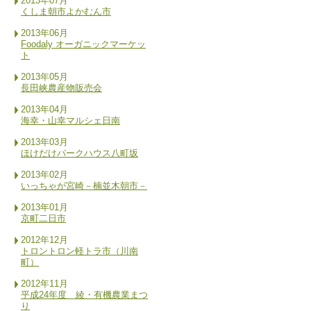
2013年07月
くしま朝市よかむん市
2013年06月
Foodaly オーガニックマーケッ
ト
2013年05月
長田峡農産物販売会
2013年04月
海幸・山幸マルシェ日南
2013年03月
ほけだけパークハウス八町坂
2013年02月
いっちゃが宮崎－楠並木朝市－
2013年01月
京町二日市
2012年12月
トロントロン軽トラ市（川南
町）
2012年11月
平成24年度 綾・有機農業まつ
り