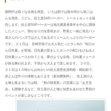
期間中は様々な企画を用意。 いろは館では朝８時から朝ごは
んを用意。うどん、佐土原SAPバーガー、トーストセットを販
売します。佐土原SAPバーガーは地元農業者青年を中心に開発
したメニュー。鶏せせりの生姜焼きが、野菜と一緒に地元パン
屋さんのバンズではさんであるボリュームたっぷりのバーガー
です。 ２１日は、宮崎空港でも大人気だったサンAの『蛇口か
ら日向夏』が登場。日向夏の形をしたタンクの蛇口をひねると
日向夏ジュースが出てくる、夢のような企画。日向夏ジュース
が振る舞われます。子供から大人まで楽しめます。 ２０日、
２１日は１０時からお向かいの佐土原歴史資料館・鶴松館で、
赤とんぼ作りの体験もあります（参加費無料）。 佐土原の人
も物も集まるいろは館。『秋の味覚祭』の翌週には『お月見
会』も開催するなど、佐土原の人と物と知恵をあわせた季節の
イベントが楽しみなところです。