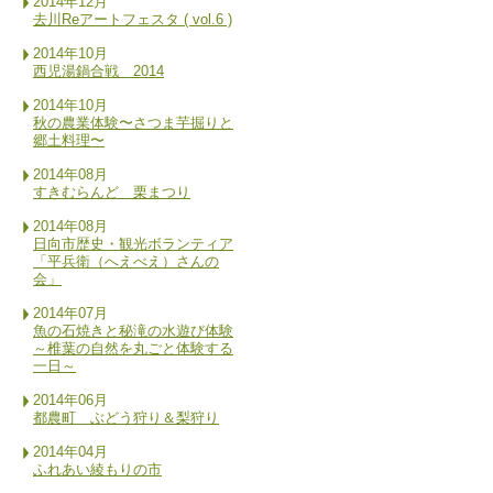
2014年12月
去川Reアートフェスタ ( vol.6 )
2014年10月
西児湯鍋合戦 2014
2014年10月
秋の農業体験〜さつま芋掘りと
郷土料理〜
2014年08月
すきむらんど 栗まつり
2014年08月
日向市歴史・観光ボランティア
「平兵衛（へえべえ）さんの
会」
2014年07月
魚の石焼きと秘滝の水遊び体験
～椎葉の自然を丸ごと体験する
一日～
2014年06月
都農町 ぶどう狩り＆梨狩り
2014年04月
ふれあい綾もりの市