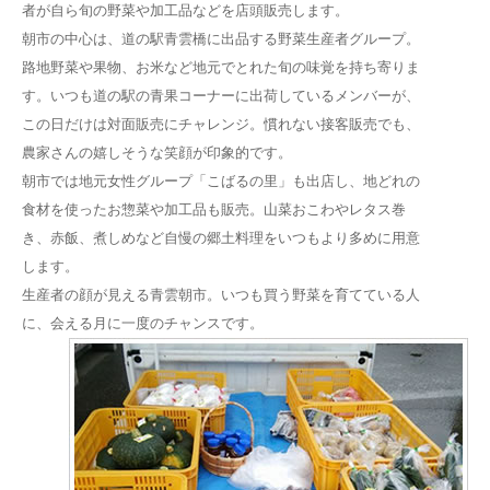
者が自ら旬の野菜や加工品などを店頭販売します。
朝市の中心は、道の駅青雲橋に出品する野菜生産者グループ。
路地野菜や果物、お米など地元でとれた旬の味覚を持ち寄りま
す。いつも道の駅の青果コーナーに出荷しているメンバーが、
この日だけは対面販売にチャレンジ。慣れない接客販売でも、
農家さんの嬉しそうな笑顔が印象的です。
朝市では地元女性グループ「こばるの里」も出店し、地どれの
食材を使ったお惣菜や加工品も販売。山菜おこわやレタス巻
き、赤飯、煮しめなど自慢の郷土料理をいつもより多めに用意
します。
生産者の顔が見える青雲朝市。いつも買う野菜を育てている人
に、会える月に一度のチャンスです。