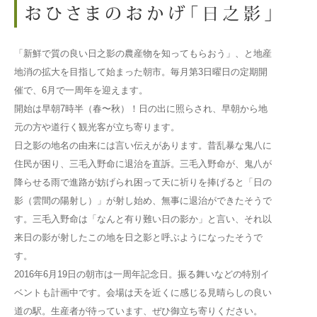
「新鮮で質の良い日之影の農産物を知ってもらおう」、と地産
地消の拡大を目指して始まった朝市。毎月第3日曜日の定期開
催で、6月で一周年を迎えます。
開始は早朝7時半（春〜秋）！日の出に照らされ、早朝から地
元の方や道行く観光客が立ち寄ります。
日之影の地名の由来には言い伝えがあります。昔乱暴な鬼八に
住民が困り、三毛入野命に退治を直訴。三毛入野命が、鬼八が
降らせる雨で進路が妨げられ困って天に祈りを捧げると「日の
影（雲間の陽射し）」が射し始め、無事に退治ができたそうで
す。三毛入野命は「なんと有り難い日の影か」と言い、それ以
来日の影が射したこの地を日之影と呼ぶようになったそうで
す。
2016年6月19日の朝市は一周年記念日。振る舞いなどの特別イ
ベントも計画中です。会場は天を近くに感じる見晴らしの良い
道の駅。生産者が待っています、ぜひ御立ち寄りください。