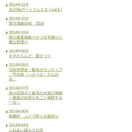
2014年12月
去川Reアートフェスタ ( vol.6 )
2014年10月
西児湯鍋合戦 2014
2014年10月
秋の農業体験〜さつま芋掘りと
郷土料理〜
2014年08月
すきむらんど 栗まつり
2014年08月
日向市歴史・観光ボランティア
「平兵衛（へえべえ）さんの
会」
2014年07月
魚の石焼きと秘滝の水遊び体験
～椎葉の自然を丸ごと体験する
一日～
2014年06月
都農町 ぶどう狩り＆梨狩り
2014年04月
ふれあい綾もりの市