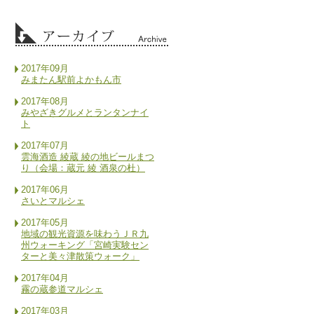
2017年09月
みまたん駅前よかもん市
2017年08月
みやざきグルメとランタンナイ
ト
2017年07月
雲海酒造 綾蔵 綾の地ビールまつ
り（会場：蔵元 綾 酒泉の杜）
2017年06月
さいとマルシェ
2017年05月
地域の観光資源を味わうＪＲ九
州ウォーキング「宮崎実験セン
ターと美々津散策ウォーク」
2017年04月
霧の蔵参道マルシェ
2017年03月