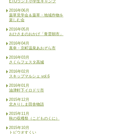
ETOランド小学生キャンプ
2016年06月
薬草見学会＆薬草・地域作物を
楽しむ会
2016年05月
おひさまのおかげ「青雲朝市」
2016年04月
真幸・京町温泉あおぞら市
2016年03月
さくらフェスタ高城
2016年02月
スキップマルシェ vol.6
2016年01月
油津軒下イロドリ市
2015年12月
北きりしま田舎物語
2015年11月
秋の収穫祭（こどものくに）
2015年10月
トビウオすくい