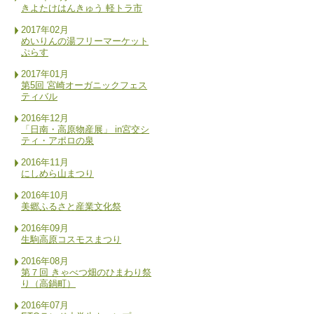
きよたけはんきゅう 軽トラ市
2017年02月
めいりんの湯フリーマーケット
ぷらす
2017年01月
第5回 宮崎オーガニックフェス
ティバル
2016年12月
「日南・高原物産展」 in宮交シ
ティ・アポロの泉
2016年11月
にしめら山まつり
2016年10月
美郷ふるさと産業文化祭
2016年09月
生駒高原コスモスまつり
2016年08月
第７回 きゃべつ畑のひまわり祭
り（高鍋町）
2016年07月