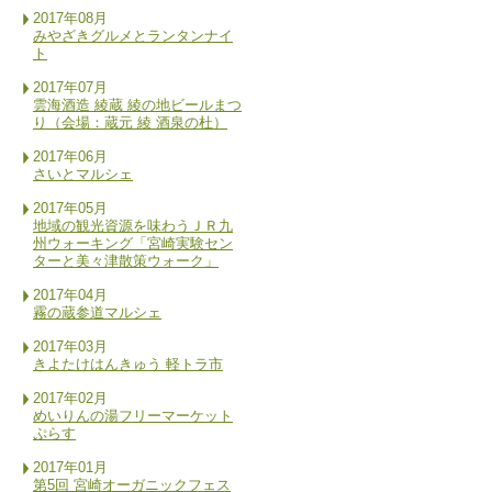
2017年08月
みやざきグルメとランタンナイ
ト
2017年07月
雲海酒造 綾蔵 綾の地ビールまつ
り（会場：蔵元 綾 酒泉の杜）
2017年06月
さいとマルシェ
2017年05月
地域の観光資源を味わうＪＲ九
州ウォーキング「宮崎実験セン
ターと美々津散策ウォーク」
2017年04月
霧の蔵参道マルシェ
2017年03月
きよたけはんきゅう 軽トラ市
2017年02月
めいりんの湯フリーマーケット
ぷらす
2017年01月
第5回 宮崎オーガニックフェス