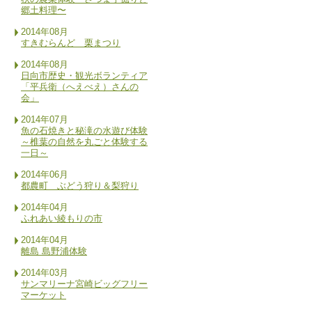
郷土料理〜
2014年08月
すきむらんど 栗まつり
2014年08月
日向市歴史・観光ボランティア
「平兵衛（へえべえ）さんの
会」
2014年07月
魚の石焼きと秘滝の水遊び体験
～椎葉の自然を丸ごと体験する
一日～
2014年06月
都農町 ぶどう狩り＆梨狩り
2014年04月
ふれあい綾もりの市
2014年04月
離島 島野浦体験
2014年03月
サンマリーナ宮崎ビッグフリー
マーケット