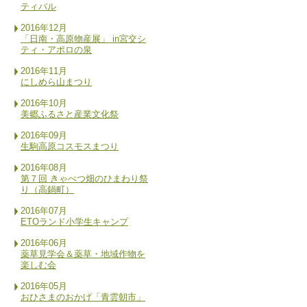
ティバル
2016年12月
「日南・高原物産展」 in宮交シ
ティ・アポロの泉
2016年11月
にしめら山まつり
2016年10月
美郷ふるさと産業文化祭
2016年09月
生駒高原コスモスまつり
2016年08月
第７回 きゃべつ畑のひまわり祭
り（高鍋町）
2016年07月
ETOランド小学生キャンプ
2016年06月
薬草見学会＆薬草・地域作物を
楽しむ会
2016年05月
おひさまのおかげ「青雲朝市」