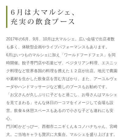
2017年の6月、9月、10月は大マルシェ。広い会場で出店者数
も多く、体験型企画やライブパフォーマンスもあります。
6月はいつものマルシェに加え「ワールドフードフェス」を同
時開催。餃子専門店や石釜ピザ、ベジタリアン料理、エスニッ
ク料理など世界各国の料理を携えた１２店が出店。地元で農園
や素材を生かした飲食店を営む方ばかり。また、アーユルヴェ
ーダやハンドマッサージなど癒しのブースもお勧めです。
「お父さんが久しぶりに子どもと過ごし、お母さんはマルシェ
を見てまわる」そんな休日の一コマをイメージして会場も設
営。飲食＆休憩スペースもあるので小さな子ども連れにも安
心。
門川町かどっぴー、西都市ニニギくん＆コノハナちゃん、宮崎
犬。ご当地キャラも贅沢に大集合。マルシェを盛り上げます。