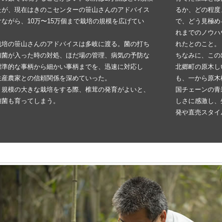
たが、現在はきのこセンターの笹山さんのアドバイス
るか、どの程度
けながら、10万〜15万個まで栽培の規模を広げてい
で、どう見極め
れまでのノウハ
栽培の笹山さんのアドバイスは多岐に渡る。菌の打ち
れたとのこと。
雑菌が入った時の対処、ほだ場の管理、病気の予防な
ちなみに、この
標準的な事柄から細かい事柄までを、迅速に対応し
北郷町の原木し
生産農家との信頼関係を深めていった。
も、一から原木
、規模の大きな栽培をする際、椎茸の発育がよいと、
国チェーンの青
雑菌も育ってしまう。
しさに感激し、
発や直売スタイ