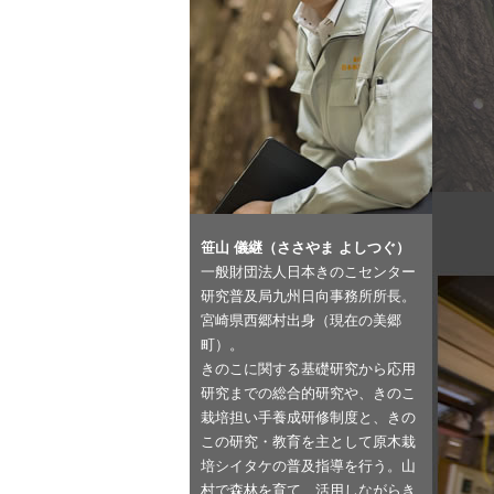
笹山 儀継（ささやま よしつぐ）
一般財団法人日本きのこセンター
研究普及局九州日向事務所所長。
宮崎県西郷村出身（現在の美郷
町）。
きのこに関する基礎研究から応用
研究までの総合的研究や、きのこ
栽培担い手養成研修制度と、きの
この研究・教育を主として原木栽
培シイタケの普及指導を行う。山
村で森林を育て、活用しながらき