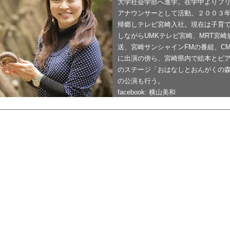
大学社会学部へ進学。在学中よりフ
アナウンサーとして活動。２００３
帰郷しテレビ宮崎入社。現在は子育
しながらUMKテレビ宮崎、MRT宮崎
送、宮崎サンシャインFMの番組、C
に出演の傍ら、宮崎県内で絵本とピ
のステージ「おはなしとおんがくの
の公演も行う。
facebook: 横山美和