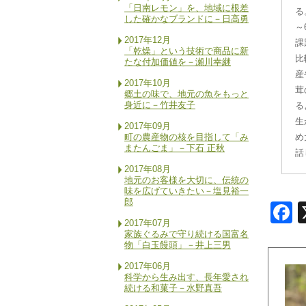
「日南レモン」を、地域に根差
る
した確かなブランドに－日高勇
～
2017年12月
課
「乾燥」という技術で商品に新
比
たな付加価値を－瀬川幸継
産
2017年10月
茸
郷土の味で、地元の魚をもっと
身近に－竹井友子
る
生
2017年09月
町の農産物の核を目指して「み
め
またんごま」－下石 正秋
話
2017年08月
地元のお客様を大切に、伝統の
味を広げていきたい－塩見裕一
郎
F
2017年07月
家族ぐるみで守り続ける国富名
物「白玉饅頭」－井上三男
2017年06月
科学から生み出す、長年愛され
続ける和菓子－水野真吾