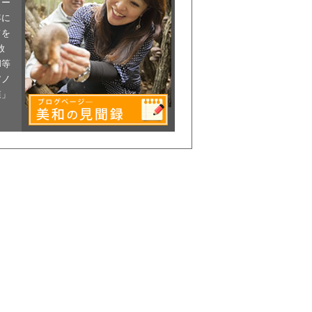
リー
年に
てを
放
M等
アノ
森」