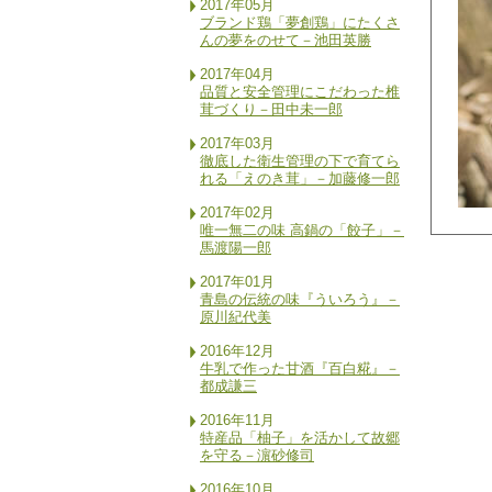
2017年05月
ブランド鶏「夢創鶏」にたくさ
んの夢をのせて－池田英勝
2017年04月
品質と安全管理にこだわった椎
茸づくり－田中未一郎
2017年03月
徹底した衛生管理の下で育てら
れる「えのき茸」－加藤修一郎
2017年02月
唯一無二の味 高鍋の「餃子」－
馬渡陽一郎
2017年01月
青島の伝統の味『ういろう』－
原川紀代美
2016年12月
牛乳で作った甘酒『百白糀』－
都成謙三
2016年11月
特産品「柚子」を活かして故郷
を守る－濵砂修司
2016年10月