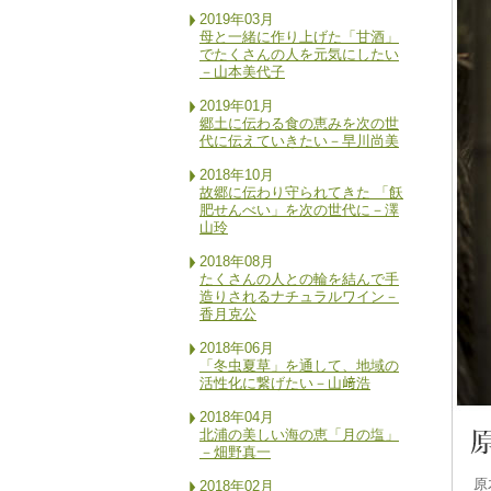
2019年03月
母と一緒に作り上げた「甘酒」
でたくさんの人を元気にしたい
－山本美代子
2019年01月
郷土に伝わる食の恵みを次の世
代に伝えていきたい－早川尚美
2018年10月
故郷に伝わり守られてきた 「飫
肥せんべい」を次の世代に－澤
山玲
2018年08月
たくさんの人との輪を結んで手
造りされるナチュラルワイン－
香月克公
2018年06月
「冬虫夏草」を通して、地域の
活性化に繋げたい－山﨑浩
2018年04月
北浦の美しい海の恵「月の塩」
－畑野真一
原
2018年02月