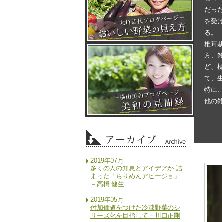
だっ
を受
る。
椎茸
方、
ど、
て、
特に
他の
2019年07月
多くの人の知恵とアイデアが 詰
まった「ちりめんアヒージョ」
－高橋 健生
2019年05月
付加価値をつけた冷凍野菜のシ
リーズ化を目指して－川口正剛