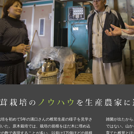
栽培を初めて5年の溝口さんの椎茸生産の様子を見学さ
雑菌が出たから
頂いた。原木栽培では、栽培の規模をほだ木に埋め込
ではない。山か
マの数で表現することが多い。以前は1万個ほどの規模
育てた椎茸とほ