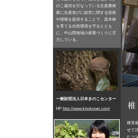
のこ栽培を行なっている生産農林
家に生産並びに経営に関する技術
や情報を提供することで、原木林
を育てる自然環境を守るととも
に、中山間地域の産業づくりに尽
力している。
一般財団法人日本きのこセンター
HP:
http://www.kinokonet.com/
椎茸
せて
むコ