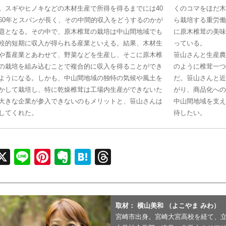
。スギやヒノキなどの木材生産で所得を得るまでには40
くのコマをほだ木
60年とスパンが長く、その中間的収入をどうするのかが
ら栽培する重労働
題となる。その中で、原木椎茸の栽培は中山間地域でも
に原木椎茸の美味
較的短期に収入が得られる産業といえる。結果、木材生
っている。
や畜産業とあわせて、野菜などを生産し、そこに原木椎
笹山さんと生産農
の栽培を組み込むことで複合的に収入を得ることができ
のように椎茸一つ
ようになる。しかも、中山間地域の独特の気候や風土を
だ。笹山さんと近
かして栽培し、特に乾燥椎茸は工場内生産ができないた
がり、商品化への
大きな企業が参入できないのもメリットと、笹山さんは
中山間地域を支え
してくれた。
待したい。
acebook
X
Line
Pinterest
Evernote
Hatena
Threads
取材： 横山美和 （よこやま みわ）
宮崎市出身。宮崎大宮高校を経て、