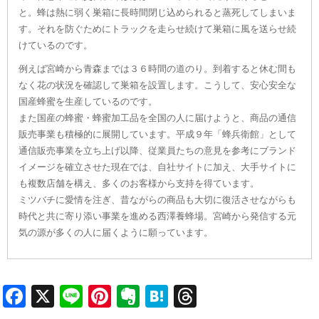
と。蜂は熱に弱く巣箱に長時間閉じ込められると蒸死してしまいま
す。それを防ぐためにトラックを走らせ続けて巣箱に風を送らせ続
けているのです。
例えば宮崎から青森までは３６時間の道のり。到着すると休む間も
なく花の状況を確認して巣箱を設置します。こうして、安心安全な
国産蜂蜜を生産しているのです。
また国産の蜂蜜・蜂蜜加工品を全国の人に届けようと、商品の通信
販売事業も積極的に展開しています。平成９年「蜂兵衛館」として
通信販売事業を立ち上げ以降、従業員たちの意見を参考にブランド
イメージを確立させた現在では、自社サイトに加え、大手サイトに
も複数店舗を構え、多くのお客様から支持を得ています。
ミツバチに愛情を注ぎ、昔ながらの商品も大切に復活させながらも
時代と共に寄り添い事業を進める西澤養蜂場。宮崎から発信する元
気の源が多くの人に届くように願っています。
Facebook
X
Line
Pinterest
Evernote
Hatena
Threads