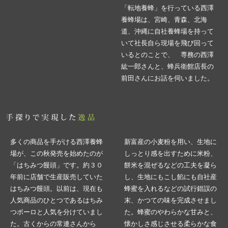
「転地養蜂」を行っている西澤
養蜂場は、宮崎、青森、北海
道、沖縄に自社養蜂場を持って
いて社長自ら現場を飛び回って
いるとのことで、 専務の西澤
紘一郎さんと、蜂兵衛館店長の
前田さんにお話を伺いました。
多くの商品を手がける西澤養蜂
新富産の小麦粉を用い、生地に
場が、この秋発売を始めたのが
しっとり感を出すために米粉、
「はちみつ饅頭」です。約３０
餅米を混ぜるなどの工夫を凝ら
年前に店舗で生産販売していた
し、生地にもこし餡にも自社産
はちみつ饅頭。以前は、現在も
蜂蜜を入れるなどの試行錯誤の
人気商品のひとつであるはちみ
末、かつての味を完成させまし
つボーロと人気を分けていまし
た。蜂蜜のやわらかな甘みと、
た。古くからの常連さんから
懐かしさ感じさせる柔らかな食