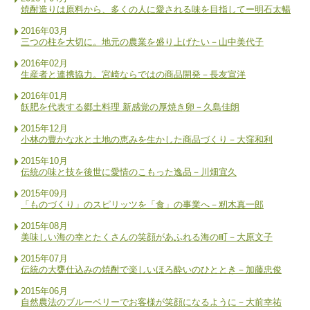
焼酎造りは原料から、多くの人に愛される味を目指してー明石太暢
2016年03月
三つの柱を大切に。地元の農業を盛り上げたい－山中美代子
2016年02月
生産者と連携協力。宮崎ならではの商品開発－長友宣洋
2016年01月
飫肥を代表する郷土料理 新感覚の厚焼き卵－久島佳朗
2015年12月
小林の豊かな水と土地の恵みを生かした商品づくり－大窪和利
2015年10月
伝統の味と技を後世に愛情のこもった逸品－川畑宜久
2015年09月
「ものづくり」のスピリッツを「食」の事業へ－籾木真一郎
2015年08月
美味しい海の幸とたくさんの笑顔があふれる海の町－大原文子
2015年07月
伝統の大甕仕込みの焼酎で楽しいほろ酔いのひととき－加藤忠俊
2015年06月
自然農法のブルーベリーでお客様が笑顔になるように－大前幸祐