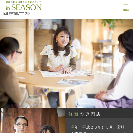
伝統の「転地養蜂」で蜂蜜のおいしさを届けたい －
menu
西澤紘一郎
今年（平成２６年）３月、宮崎