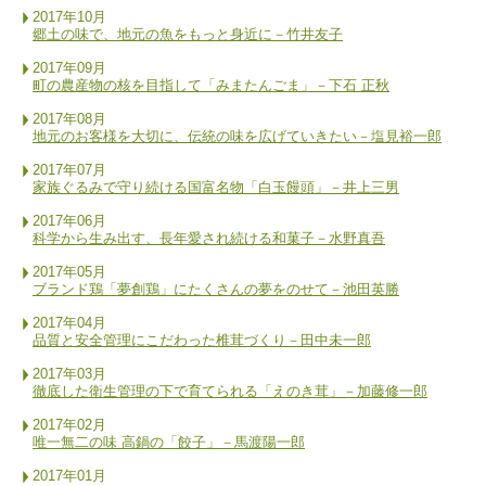
2017年10月
郷土の味で、地元の魚をもっと身近に－竹井友子
2017年09月
町の農産物の核を目指して「みまたんごま」－下石 正秋
2017年08月
地元のお客様を大切に、伝統の味を広げていきたい－塩見裕一郎
2017年07月
家族ぐるみで守り続ける国富名物「白玉饅頭」－井上三男
2017年06月
科学から生み出す、長年愛され続ける和菓子－水野真吾
2017年05月
ブランド鶏「夢創鶏」にたくさんの夢をのせて－池田英勝
2017年04月
品質と安全管理にこだわった椎茸づくり－田中未一郎
2017年03月
徹底した衛生管理の下で育てられる「えのき茸」－加藤修一郎
2017年02月
唯一無二の味 高鍋の「餃子」－馬渡陽一郎
2017年01月