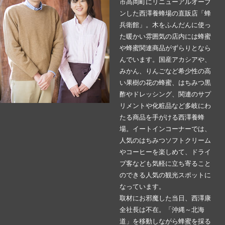
市高岡町にリニューアルオープ
ンした西澤養蜂場の直販店「蜂
兵衛館」。木をふんだんに使っ
た暖かい雰囲気の店内には蜂蜜
や蜂蜜関連商品がずらりとなら
んでいます。国産アカシアや、
みかん、りんごなど希少性の高
い果樹の花の蜂蜜、はちみつ黒
酢やドレッシング、関連のサプ
リメントや化粧品など多岐にわ
たる商品を手がける西澤養蜂
場。イートインコーナーでは、
人気のはちみつソフトクリーム
やコーヒーを楽しめて、ドライ
ブ客なども気軽に立ち寄ること
のできる人気の観光スポットに
なっています。
取材にお邪魔した当日、西澤康
全社長は不在。「沖縄～北海
道」を移動しながら蜂蜜を採る