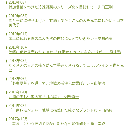
2019年05月
付加価値をつけた冷凍野菜のシリーズ化を目指して－川口正剛
2019年03月
母と一緒に作り上げた「甘酒」でたくさんの人を元気にしたい－山本
美代子
2019年01月
郷土に伝わる食の恵みを次の世代に伝えていきたい－早川尚美
2018年10月
故郷に伝わり守られてきた 「飫肥せんべい」を次の世代に－澤山玲
2018年08月
たくさんの人との輪を結んで手造りされるナチュラルワイン－香月克
公
2018年06月
「冬虫夏草」を通して、地域の活性化に繋げたい－山﨑浩
2018年04月
北浦の美しい海の恵「月の塩」－畑野真一
2018年02月
「日南レモン」を、地域に根差した確かなブランドに－日高勇
2017年12月
「乾燥」という技術で商品に新たな付加価値を－瀬川幸継