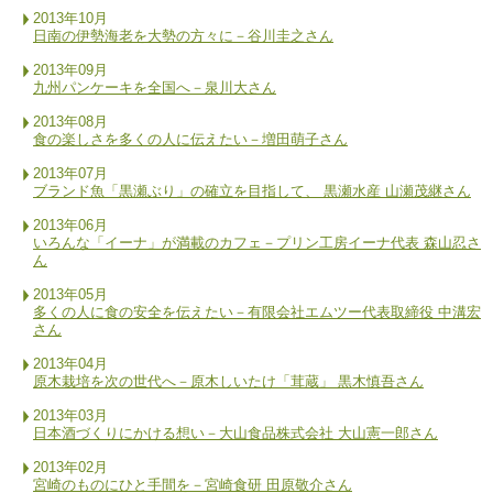
2013年10月
日南の伊勢海老を大勢の方々に－谷川圭之さん
2013年09月
九州パンケーキを全国へ－泉川大さん
2013年08月
食の楽しさを多くの人に伝えたい－増田萌子さん
2013年07月
ブランド魚「黒瀬ぶり」の確立を目指して、 黒瀬水産 山瀬茂継さん
2013年06月
いろんな「イーナ」が満載のカフェ－プリン工房イーナ代表 森山忍さ
ん
2013年05月
多くの人に食の安全を伝えたい－有限会社エムツー代表取締役 中溝宏
さん
2013年04月
原木栽培を次の世代へ－原木しいたけ「茸蔵」 黒木慎吾さん
2013年03月
日本酒づくりにかける想い－大山食品株式会社 大山憲一郎さん
2013年02月
宮崎のものにひと手間を－宮崎食研 田原敬介さん