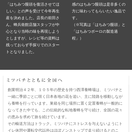
「はちみつ饅頭を復活させてほ
感のはちみつ饅頭は是非多くの
しい」との声を受けて今年再生
方に味わってもらいたい逸品で
産を決めました。店長の前田さ
す。
ん、蜂兵衛館店舗スタッフが中
（※写真は「はちみつ饅頭」と
心となり当時の味を再現しよう
「はちみつボーロの製造過
としますが、レシピ等の資料は
程」）
残っておらず手探りでのスター
トとなりました。
創業明治４２年、１０５年の歴史を持つ西澤養蜂場は、ミツバチと
一緒に季節ごとに咲く日本各地の花を追い、主に陸路を移動しなが
ら養蜂を行っています。巣箱を同じ場所に置く定置養蜂が一般的に
なってきた中でも、この伝統的な転地養蜂を守り続け、全国の花々
の恵みを求めて旅を続けています。
その輸送方法はトラック。ミツバチにストレスを与えないようにト
イレ休憩や運転交代以外はほぼノンストップで走り続けるとのこ