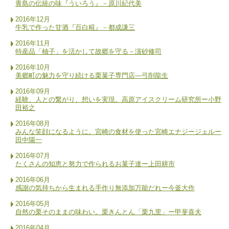
青島の伝統の味『ういろう』－原川紀代美
2016年12月
牛乳で作った甘酒『百白糀』－都成謙三
2016年11月
特産品「柚子」を活かして故郷を守る－濵砂修司
2016年10月
美郷町の魅力を守り続ける栗菓子専門店―弓削龍生
2016年09月
経験、人との繋がり、想いを実現。高原アイスクリーム研究所ー小野
田裕之
2016年08月
みんな笑顔になるように。宮崎の食材を使った宮崎エナジージェルー
田中陽一
2016年07月
たくさんの知恵と努力で作られるお菓子達ー上田耕市
2016年06月
感謝の気持ちから生まれる手作り無添加万能だれー今釜大作
2016年05月
自然の栗そのままの味わい。栗きんとん「栗九里」ー甲斐喜夫
2016年04月