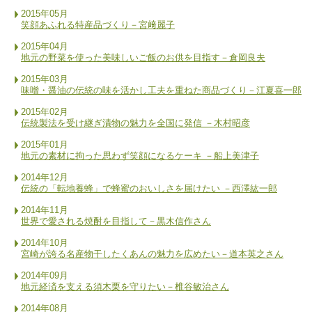
2015年05月
笑顔あふれる特産品づくり－宮﨑麗子
2015年04月
地元の野菜を使った美味しいご飯のお供を目指す－倉岡良夫
2015年03月
味噌・醤油の伝統の味を活かし工夫を重ねた商品づくり－江夏喜一郎
2015年02月
伝統製法を受け継ぎ漬物の魅力を全国に発信 －木村昭彦
2015年01月
地元の素材に拘った思わず笑顔になるケーキ －船上美津子
2014年12月
伝統の「転地養蜂」で蜂蜜のおいしさを届けたい －西澤紘一郎
2014年11月
世界で愛される焼酎を目指して－黒木信作さん
2014年10月
宮崎が誇る名産物干したくあんの魅力を広めたい－道本英之さん
2014年09月
地元経済を支える須木栗を守りたい－椎谷敏治さん
2014年08月