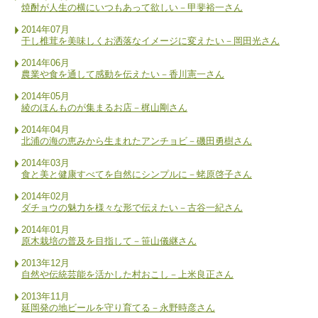
焼酎が人生の横にいつもあって欲しい－甲斐裕一さん
2014年07月
干し椎茸を美味しくお洒落なイメージに変えたい－岡田光さん
2014年06月
農業や食を通して感動を伝えたい－香川憲一さん
2014年05月
綾のほんものが集まるお店－梶山剛さん
2014年04月
北浦の海の恵みから生まれたアンチョビ－磯田勇樹さん
2014年03月
食と美と健康すべてを自然にシンプルに－蛯原啓子さん
2014年02月
ダチョウの魅力を様々な形で伝えたい－古谷一紀さん
2014年01月
原木栽培の普及を目指して－笹山儀継さん
2013年12月
自然や伝統芸能を活かした村おこし－上米良正さん
2013年11月
延岡発の地ビールを守り育てる－永野時彦さん