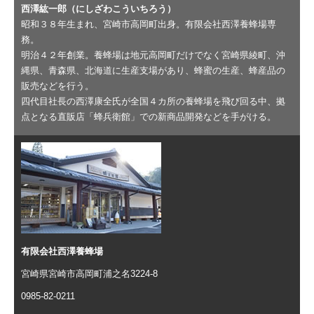
西澤紘一郎（にしざわこういちろう）
昭和３８年生まれ、宮崎市高岡町出身。有限会社西澤養蜂場専
務。
明治４２年創業。養蜂場は地元高岡町だけでなく宮崎県綾町、沖
縄県、青森県、北海道に生産支場があり、蜂蜜の生産、蜂産品の
販売などを行う。
四代目社長の西澤康全氏が全国４カ所の養蜂場を飛び回る中、拠
点となる直販店「蜂兵衛館」での新商品開発などを手がける。
有限会社西澤養蜂場
宮崎県宮崎市高岡町浦之名3224-8
0985-82-0211