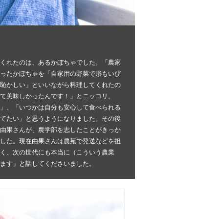
くれたのは、あるかぼちゃでした。「農家
ったかぼちゃを「自家用の野菜で形もいび
恥かしい」といいながら料理してくれたの
て美味しかったんです！」とニッコリ。
」、「いつかは自分も安心して食べられる
てたい」と思うようになりました。その後
由果さんが、農学部を志したことがきっか
した。現在由果さんは農苑で発送などを担
く、次の世代にも本当に（こういう農業
ます」と話してくださいました。