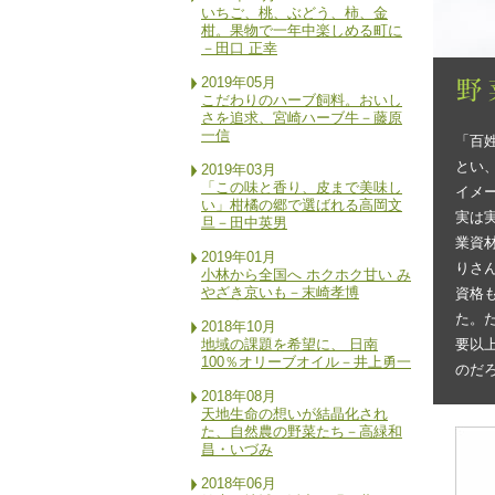
いちご、桃、ぶどう、柿、金
柑。果物で一年中楽しめる町に
－田口 正幸
2019年05月
こだわりのハーブ飼料。おいし
さを追求、宮崎ハーブ牛－藤原
一信
「百
とい
2019年03月
「この味と香り、皮まで美味し
イメ
い」柑橘の郷で選ばれる高岡文
実は
旦－田中英男
業資
2019年01月
りさ
小林から全国へ ホクホク甘い み
やざき京いも－末崎孝博
資格
た。
2018年10月
地域の課題を希望に、 日南
要以
100％オリーブオイル－井上勇一
のだ
2018年08月
天地生命の想いが結晶化され
た、自然農の野菜たち－高緑和
昌・いづみ
2018年06月