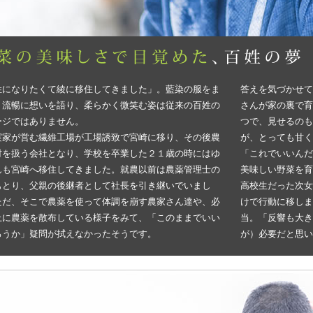
姓になりたくて綾に移住してきました」。藍染の服をま
答えを気づかせて
、流暢に想いを語り、柔らかく微笑む姿は従来の百姓の
さんが家の裏で育
ージではありません。
つで、見せるのも
実家が営む繊維工場が工場誘致で宮崎に移り、その後農
が、とっても甘く
材を扱う会社となり、学校を卒業した２１歳の時にはゆ
「これでいいんだ
んも宮崎へ移住してきました。就農以前は農薬管理士の
美味しい野菜を育
もとり、父親の後継者として社長を引き継いでいまし
高校生だった次女
ただ、そこで農薬を使って体調を崩す農家さん達や、必
けで行動に移しま
上に農薬を散布している様子をみて、「このままでいい
当。「反響も大き
ろうか」疑問が拭えなかったそうです。
が）必要だと思い