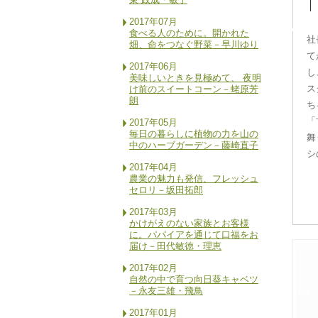
2017年07月
食べる人のために。開かれた
社
畑、命をつなぐ野菜－早川ゆり
て
2017年06月
し
美味しいときを見極めて、 夜明
ス
け前のスイートコーン－蛯原芳
朗
ち
「
2017年05月
毎日の暮らしに植物の力を山の
舞
中のハーブガーデン－藤崎直子
シ
2017年04月
農業の魅力も発信、フレッシュ
セロリ－坂田拓郎
2017年03月
かけがえのない家族とお客様
に。パパイアを通じて口福をお
届け－田代敏徳・理恵
2017年02月
自然の中で育つ向日葵キャベツ
－永友三雄・飛鳥
2017年01月