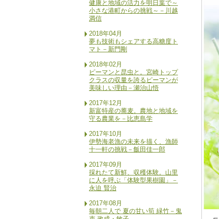
健康と地域の活力を明日葉で～
小さな港町からの挑戦～－川越
満信
2018年04月
夢も技術もシェアする高糖度ト
マト－新門剛
2018年02月
ピーマンと昆虫と。宮崎トップ
クラスの収量を誇るピーマンが
美味しい理由－瀬治山悟
2017年12月
新富特産の蕎麦。農地と地域を
守る農業を－比恵島学
2017年10月
伊勢海老漁の未来を描く、漁師
十一軒の挑戦－飯田佳一郎
2017年09月
採れたて新鮮、収穫体験。山里
に人を呼ぶ「体験型果樹園」－
永迫 賢治
2017年08月
毎朝二人で 夏の甘い筍 緑竹－鬼
束 政成・敏子