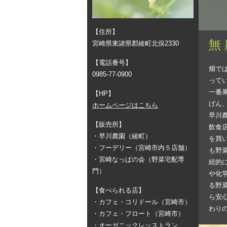
【住所】
宮崎県東諸県郡綾町北俣2330
【電話番号】
畑で
0985-77-0900
って
一番
【HP】
げん
ホームページはこちら
早川
【販売所】
飲食
・早川農園（綾町）
を買
・フーデリー（宮崎市内５店舗）
も野
・宮崎なっぱの会（野菜宅配専
続的
門）
や化
る野
【食べられる店】
ら安
・カフェ・コリドール（宮崎市）
わり
・カフェ・フロート（宮崎市）
・オーガニックレッストラン