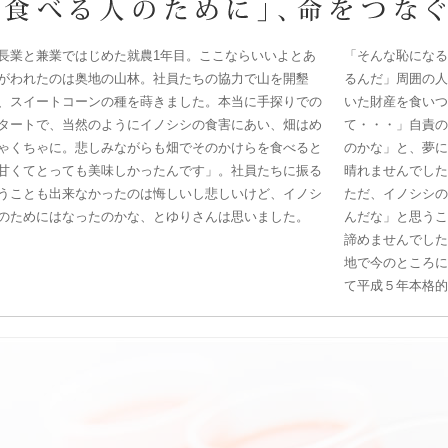
長業と兼業ではじめた就農1年目。ここならいいよとあ
「そんな恥になる
がわれたのは奥地の山林。社員たちの協力で山を開墾
るんだ」周囲の人
、スイートコーンの種を蒔きました。本当に手探りでの
いた財産を食いつ
タートで、当然のようにイノシシの食害にあい、畑はめ
て・・・」自責の
ゃくちゃに。悲しみながらも畑でそのかけらを食べると
のかな」と、夢に
甘くてとっても美味しかったんです」。社員たちに振る
晴れませんでした
うことも出来なかったのは悔しいし悲しいけど、イノシ
ただ、イノシシの
のためにはなったのかな、とゆりさんは思いました。
んだな」と思うこ
諦めませんでした
地で今のところに
て平成５年本格的