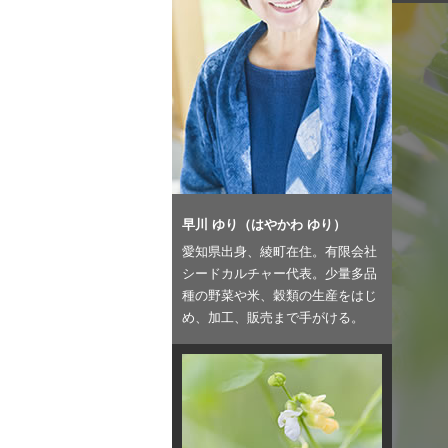
早川 ゆり（はやかわ ゆり）
愛知県出身、綾町在住。有限会社
シードカルチャー代表。少量多品
種の野菜や米、穀類の生産をはじ
め、加工、販売まで手がける。