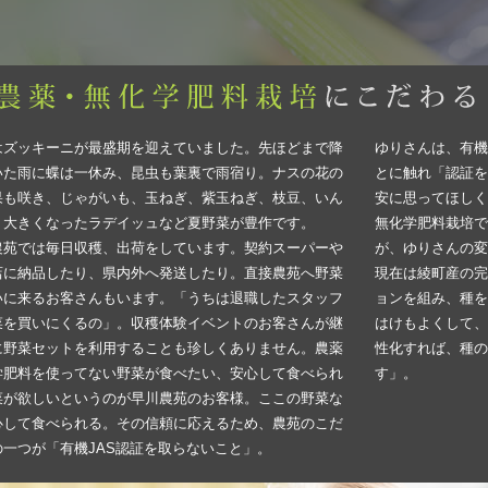
はズッキーニが最盛期を迎えていました。先ほどまで降
ゆりさんは、有機
いた雨に蝶は一休み、昆虫も葉裏で雨宿り。ナスの花の
とに触れ「認証を
果も咲き、じゃがいも、玉ねぎ、紫玉ねぎ、枝豆、いん
安に思ってほしく
、大きくなったラデイッュなど夏野菜が豊作です。
無化学肥料栽培で
農苑では毎日収穫、出荷をしています。契約スーパーや
が、ゆりさんの変
店に納品したり、県内外へ発送したり。直接農苑へ野菜
現在は綾町産の完
いに来るお客さんもいます。「うちは退職したスタッフ
ョンを組み、種を
菜を買いにくるの」。収穫体験イベントのお客さんが継
はけもよくして、
に野菜セットを利用することも珍しくありません。農薬
性化すれば、種の
学肥料を使ってない野菜が食べたい、安心して食べられ
す」。
菜が欲しいというのが早川農苑のお客様。ここの野菜な
心して食べられる。その信頼に応えるため、農苑のこだ
の一つが「有機JAS認証を取らないこと」。