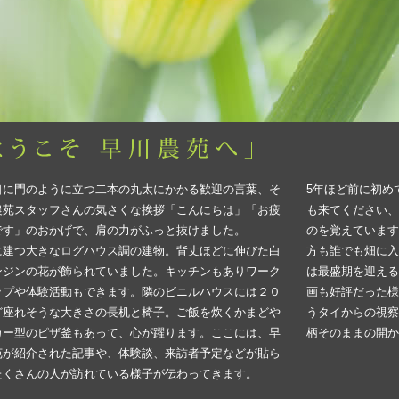
口に門のように立つ二本の丸太にかかる歓迎の言葉、そ
5年ほど前に初め
農苑スタッフさんの気さくな挨拶「こんにちは」「お疲
も来てください、
です」のおかげで、肩の力がふっと抜けました。
のを覚えています
に建つ大きなログハウス調の建物。背丈ほどに伸びた白
方も誰でも畑に入
ンジンの花が飾られていました。キッチンもありワーク
は最盛期を迎える
ップや体験活動もできます。隣のビニルハウスには２０
画も好評だった様
ど座れそうな大きさの長机と椅子。ご飯を炊くかまどや
うタイからの視察
カー型のピザ釜もあって、心が躍ります。ここには、早
柄そのままの開か
苑が紹介された記事や、体験談、来訪者予定などが貼ら
たくさんの人が訪れている様子が伝わってきます。