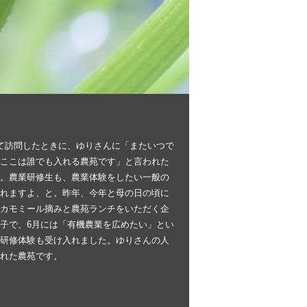
て訪問したときに、ゆりさんに「またいつで
ここは誰でも入れる農苑です」と言われた
。農業研修生も、農業体験をしたい一般の
れますよ、と。昨年、今年と母の日の頃に
カモミール摘みと農苑ランチをいただく企
子で、6月には「有機農業を広めたい」とい
研修体験も受け入れました。ゆりさんの人
れた農苑です。