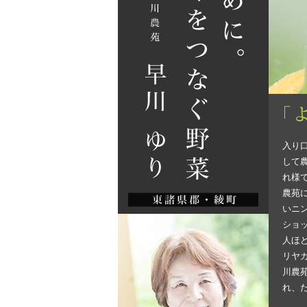
入り
して
れ様
農苑
いニ
ショ
人ほ
リヤ
川農
れ、