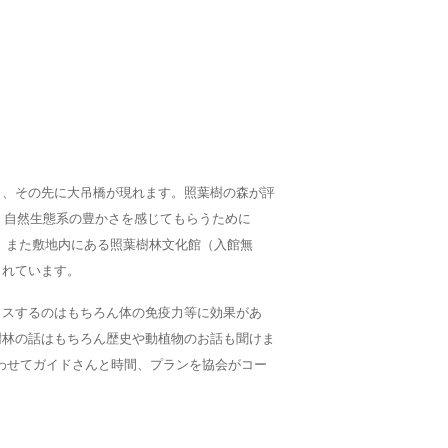
と、その先に大吊橋が現れます。照葉樹の森が評
、自然生態系の豊かさを感じてもらうために
）。また敷地内にある照葉樹林文化館（入館無
されています。
クスするのはもちろん体の免疫力等に効果があ
樹林の話はもちろん歴史や動植物のお話も聞けま
わせてガイドさんと時間、プランを協会がコー