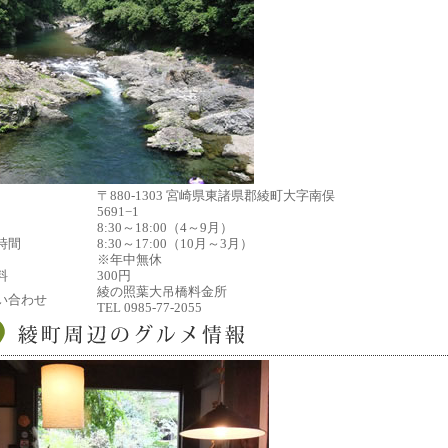
〒880-1303 宮崎県東諸県郡綾町大字南俣
5691−1
8:30～18:00（4～9月）
時間
8:30～17:00（10月～3月）
※年中無休
料
300円
綾の照葉大吊橋料金所
い合わせ
TEL 0985-77-2055