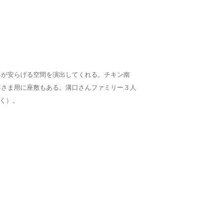
具が安らげる空間を演出してくれる。チキン南
客さま用に座敷もある。溝口さんファミリー３人
つく）。