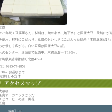
豆腐
で75年続く豆腐屋さん。材料は、綾の名水（地下水）と国産大豆、天然にが
を使用。材料にこだわり、豆腐のおいしさにこだわった結果「木綿豆腐だけ
みが優しく広がる。白い豆腐は国産大豆の証。
ものセンター、店頭他で販売中。木綿豆腐一丁180円。
宮崎県東諸県郡綾町北俣472-1
TEL. 0985-77-1859
6:30～ お昼頃まで
[定休日] 不定休
大吊橋
茶房オーガニックごうだ
チとコーヒーの店 風花
豆腐