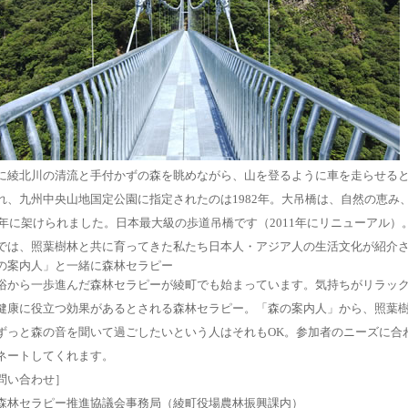
に綾北川の清流と手付かずの森を眺めながら、山を登るように車を走らせる
れ、九州中央山地国定公園に指定されたのは1982年。大吊橋は、自然の恵み
84年に架けられました。日本最大級の歩道吊橋です（2011年にリニューアル
では、照葉樹林と共に育ってきた私たち日本人・アジア人の生活文化が紹介
の案内人」と一緒に森林セラピー
浴から一歩進んだ森林セラピーが綾町でも始まっています。気持ちがリラッ
健康に役立つ効果があるとされる森林セラピー。「森の案内人」から、照葉
ずっと森の音を聞いて過ごしたいという人はそれもOK。参加者のニーズに合
ネートしてくれます。
問い合わせ］
森林セラピー推進協議会事務局（綾町役場農林振興課内）