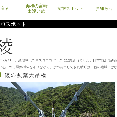
美和の宮崎
生産者
食旅スポット
お知らせ
出逢い旅
食旅スポット
12年7月11日、綾地域はユネスコエコパークに登録されました。日本では5箇
分を占める照葉樹林を守りながら、かつ共生してきた綾町は、他の地域には