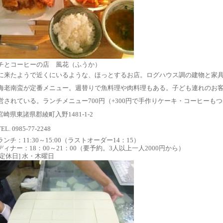
チとコーヒーの店 風花（ふうか）
に来たようで近くにいるような、ほっとするお店。ログハウス調の建物と家
海老南蛮が定番メニュー。週替りで魚料理や肉料理もある。子ども連れのお
営されている。ランチメニュー700円（+300円で手作りケーキ・コーヒーも
宮崎県東諸県郡綾町入野1481-1-2
TEL. 0985-77-2248
ランチ：11:30～15:00（ラストオーダー14：15）
ディナー：18：00～21：00（要予約。3人以上一人2000円から）
[定休日] 水・木曜日