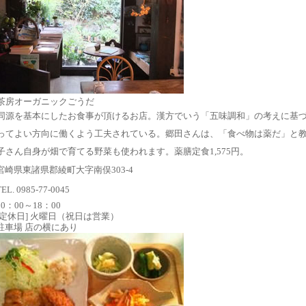
茶房オーガニックごうだ
同源を基本にしたお食事が頂けるお店。漢方でいう「五味調和」の考えに基
ってよい方向に働くよう工夫されている。郷田さんは、「食べ物は薬だ」と
子さん自身が畑で育てる野菜も使われます。薬膳定食1,575円。
宮崎県東諸県郡綾町大字南俣303-4
TEL. 0985-77-0045
10：00～18：00
[定休日] 火曜日（祝日は営業）
駐車場 店の横にあり